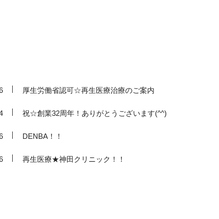
6
厚生労働省認可☆再生医療治療のご案内
4
祝☆創業32周年！ありがとうございます(^^)
6
DENBA！！
6
再生医療★神田クリニック！！